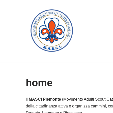
Vai
al
contenuto
home
Il
MASCI Piemonte
(Movimento Adulti Scout Cattol
della cittadinanza attiva e organizza cammini, c
Druento, Leumann e Piossasco.